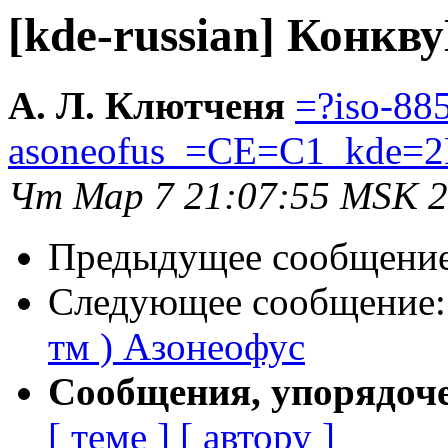
[kde-russian] Конкв
А. Л. Клютченя
=?iso-88
asoneofus_=CE=C1_kde=2
Чт Мар 7 21:07:55 MSK 
Предыдущее сообщени
Следующее сообщение
тм ) Азонеофус
Сообщения, упорядоч
[ теме ]
[ автору ]