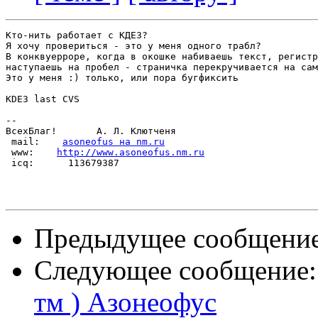
Кто-нить работает с КДЕ3?

Я хочу провериться - это у меня одного трабл?

В конквуерроре, когда в окошке набиваешь текст, регистр
наступаешь на пробел - страничка перекручивается на сам
Это у меня :) только, или пора бугфиксить

KDE3 last CVS

-- 

ВсехБлаг!       А. Л. Клютченя

 mail:    
asoneofus на nm.ru
 www:    
http://www.asoneofus.nm.ru
 icq:      113679387

Предыдущее сообщени
Следующее сообщение
тм ) Азонеофус