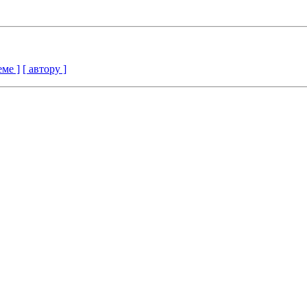
еме ]
[ автору ]