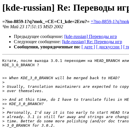
[kde-russian] Re: Переводы иг
=?iso-8859-1?q?mok_=CE=C1_kde=2Eru?=
=?iso-8859-1?q?m
Чт Май 23 17:51:15 MSD 2002
Предыдущее сообщение:
[kde-russian] Переводы игр
Следующее сообщение:
[kde-russian] Re: Переводы игр
Сообщения, упорядоченные по:
[ дате ]
[ дискуссии ]
[ т
Кстати, после выхода 3.0.1 переходим на HEAD_BRANCH или
KDE_3_0_BRANCH ?

>>
>
>
>
>>
>>
>
>
>
>
>