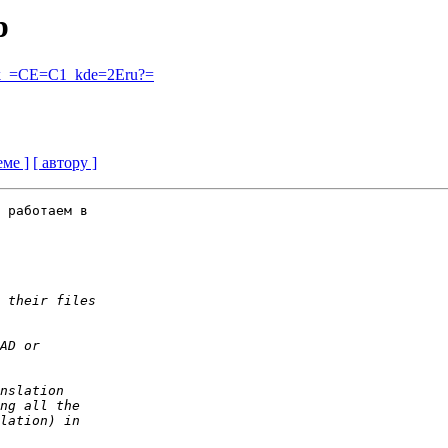
р
ok_=CE=C1_kde=2Eru?=
еме ]
[ автору ]
 работаем в
