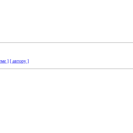
еме ]
[ автору ]