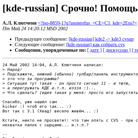
[kde-russian] Срочно! Помощь
А.Л. Клютченя
=?iso-8859-1?q?asoneofus_=CE=C1_kde=2Eru?=
Пт Май 24 14:20:12 MSD 2002
Предыдущее сообщение:
[kde-russian] kde2 -> kde3 cvsup
Следующее сообщение:
[kde-russian] как собрать cvs
Сообщения, упорядоченные по:
[ дате ]
[ дискуссии ]
[ т
24 Май 2002 14:04, А.Л. Клютченя написал:

>
>
>
>
>
>
Спасибо, уже нашёл сам

kicker :) чтоб его так... :) 

Вот так с 3.1 (Хеад) весело живём... :)

Кстати, никто не просветит: что там опять с CVS - при с
нехватка папок с сырцами... и.т.п.?

-- 
