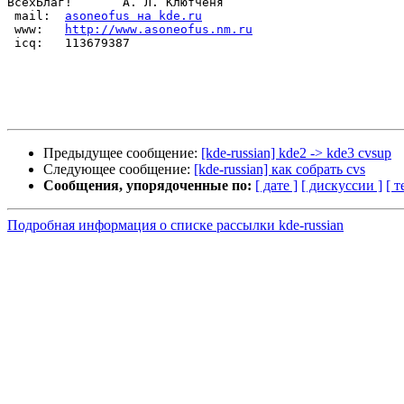
ВсехБлаг!       А. Л. Клютченя

 mail:	
asoneofus на kde.ru
 www:	
http://www.asoneofus.nm.ru
 icq:	113679387

Предыдущее сообщение:
[kde-russian] kde2 -> kde3 cvsup
Следующее сообщение:
[kde-russian] как собрать cvs
Сообщения, упорядоченные по:
[ дате ]
[ дискуссии ]
[ т
Подробная информация о списке рассылки kde-russian