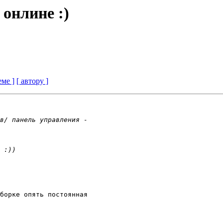
 онлине :)
еме ]
[ автору ]
борке опять постоянная 
