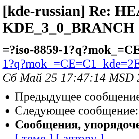
[kde-russian] Re: H
KDE_3_0_BRANCH
=?iso-8859-1?q?mok_=C
1?q?mok_=CE=C1_kde=2E
Сб Май 25 17:47:14 MSD 
Предыдущее сообщени
Следующее сообщение
Сообщения, упорядоч
[ теме ]
[ автору ]