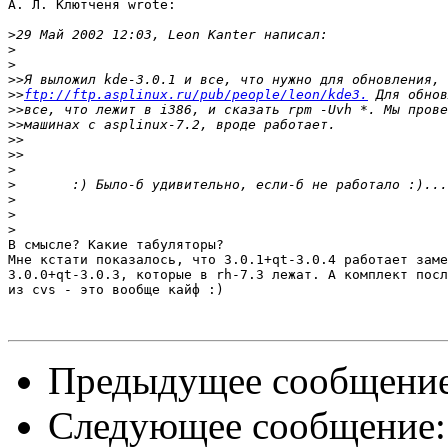
А. Л. Клютченя wrote:

>
>
>
>>
>>
ftp://ftp.asplinux.ru/pub/people/leon/kde3.
>>
>>
>>
>>
>
>
>
>
>
В смысле? Какие табуляторы?

Мне кстати показалось, что 3.0.1+qt-3.0.4 работает заме
3.0.0+qt-3.0.3, которые в rh-7.3 лежат. А комплект посл
из cvs - это вообще кайф :)

Предыдущее сообщени
Следующее сообщение