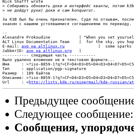
Nick Shafff wrote

>
>
За K3B был бы очень признателен. Судя по отзывам, после
знаком с нашими устоявшимися соглашениями по переводу.

-- 

Alexandre Prokoudine		| "When you set yourself on fire and aim 

ALT Linux Documentation Team	|  for the sky, you hope to leave behind 

E-mail: 
avp на altlinux.ru
		|  some sparks of heat and light"

JabberID: 
avp на altlinux.org
	|                             Neil Peart

----------- следующая часть -----------

Было удалено вложение не в текстовом формате...

Имя     : =?iso-8859-1?q?=CF=D4=D3=D5=D4=D3=D4=D7=D5=C5
Тип     : application/pgp-signature

Размер  : 189 байтов

Описание: =?iso-8859-1?q?=CF=D4=D3=D5=D4=D3=D4=D7=D5=C5
Url     : <
http://lists.kde.ru/pipermail/kde-russian/at
Предыдущее сообщени
Следующее сообщение
Сообщения, упорядоч