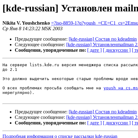
[kde-russian] Установлен mail
Nikita V. Youshchenko
=?iso-8859-1?q?yoush_=CE=C1_cs=2Ems
Ср Янв 8 14:23:22 MSK 2003
Предыдущее сообщение:
[kde-russian] Состав по kdeadmin
Следующее сообщение:
[kde-russian] Установленmailman 2
Сообщения, упорядоченные по:
[ дате ]
[ дискуссии ]
[ т
На сервере lists.kde.ru версия менеджера списка рассылк
до 2.1

Это должно выдечить некоторые старые проблемы вроде нев
О всех проблемах просьба сообщать мне на 
yoush на cs.ms
нерегулярно).

Предыдущее сообщение:
[kde-russian] Состав по kdeadmin
Следующее сообщение:
[kde-russian] Установленmailman 2
Сообщения, упорядоченные по:
[ дате ]
[ дискуссии ]
[ т
Подробная информация о списке рассылки kde-russian