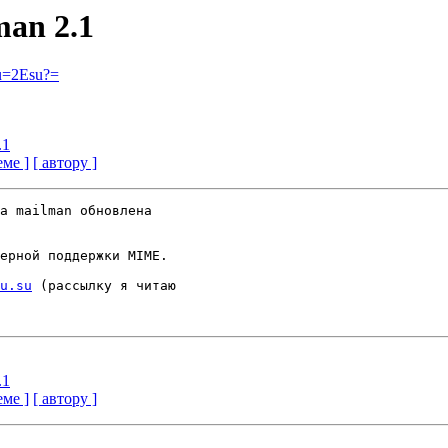
man 2.1
u=2Esu?=
.1
еме ]
[ автору ]
а mailman обновлена 

ерной поддержки MIME.

u.su
 (рассылку я читаю 

.1
еме ]
[ автору ]