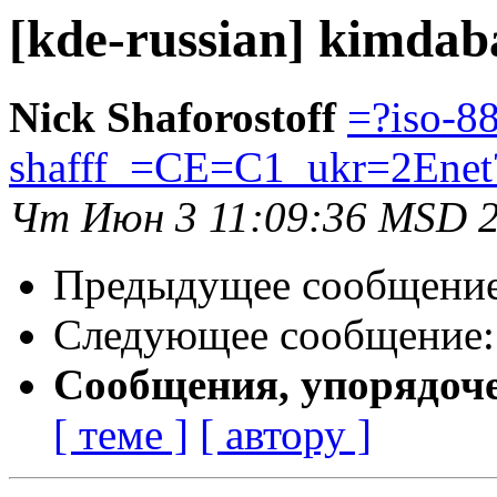
[kde-russian] kimdab
Nick Shaforostoff
=?iso-8
shafff_=CE=C1_ukr=2Enet
Чт Июн 3 11:09:36 MSD 
Предыдущее сообщени
Следующее сообщение
Сообщения, упорядоч
[ теме ]
[ автору ]