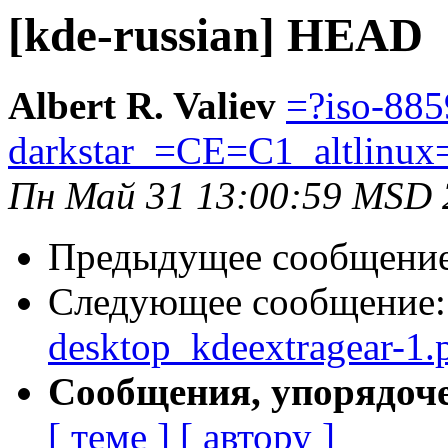
[kde-russian] HEAD
Albert R. Valiev
=?iso-885
darkstar_=CE=C1_altlinux
Пн Май 31 13:00:59 MSD 
Предыдущее сообщени
Следующее сообщение
desktop_kdeextragear-1
Сообщения, упорядоч
[ теме ]
[ автору ]