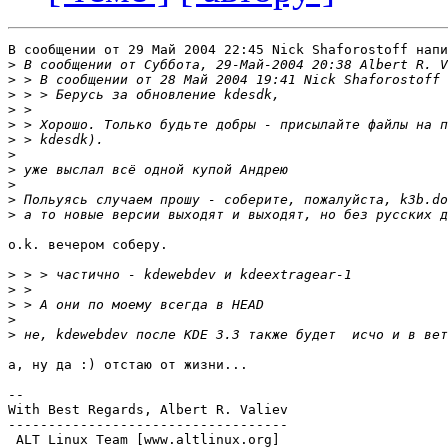
В сообщении от 29 Май 2004 22:45 Nick Shaforostoff напи
>
>
>
>
>
>
>
>
>
>
>
o.k. вечером соберу.

>
>
>
>
>
а, ну да :) отстаю от жизни... 

-- 

With Best Regards, Albert R. Valiev

-----------------------------------

 ALT Linux Team [www.altlinux.org]
