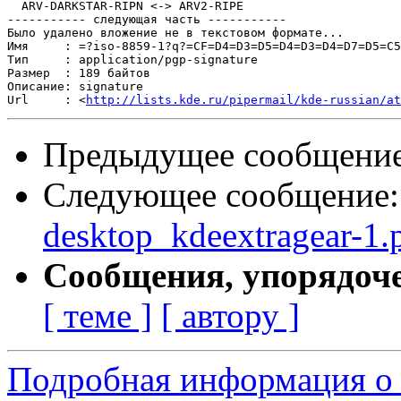
  ARV-DARKSTAR-RIPN <-> ARV2-RIPE

----------- следующая часть -----------

Было удалено вложение не в текстовом формате...

Имя     : =?iso-8859-1?q?=CF=D4=D3=D5=D4=D3=D4=D7=D5=C5
Тип     : application/pgp-signature

Размер  : 189 байтов

Описание: signature

Url     : <
http://lists.kde.ru/pipermail/kde-russian/at
Предыдущее сообщени
Следующее сообщение
desktop_kdeextragear-1
Сообщения, упорядоч
[ теме ]
[ автору ]
Подробная информация о с