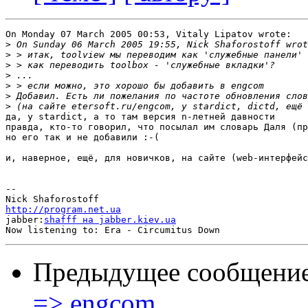
On Monday 07 March 2005 00:53, Vitaly Lipatov wrote:

>
>
>
>
>
>
>
да, у stardict, а то там версия n-летней давности

правда, кто-то говорил, что посылал им словарь Даля (пр
но его так и не добавили :-(

и, наверное, ещё, для новичков, на сайте (web-интерфейс
-- 

http://program.net.ua

jabber:
shafff на jabber.kiev.ua
Предыдущее сообщени
=> engcom