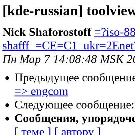
[kde-russian] toolvie
Nick Shaforostoff
=?iso-8
shafff_=CE=C1_ukr=2Enet
Пн Мар 7 14:08:48 MSK 2
Предыдущее сообщени
=> engcom
Следующее сообщение
Сообщения, упорядоч
[ теме ]
[ автору ]