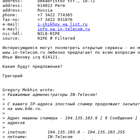
address:      Dekabristov str., 10-72

address:      614022 Perm

address:      Russia

phone:        +7 3422 774365

fax-no:       +7 3422 931076

e-mail:       
i-shikhov на list.ru
e-mail:       
info на in-telecom.ru
nic-hdl:      NIL8-RIPE

source:       RIPE # Filtered

Интересующиеся могут посмотреть открытые сервисы - их м
www.in-telecom.ru любезно предлагает по всем вопросам о
Илье Шихову icq 614121.

Какие будут предложения?

Григорий

Gregory Mokhin wrote:

>
>
>
>
>
>
>
>
>
>