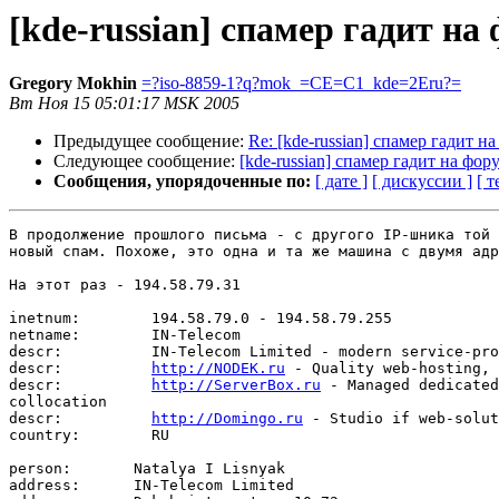
[kde-russian] спамер гадит на
Gregory Mokhin
=?iso-8859-1?q?mok_=CE=C1_kde=2Eru?=
Вт Ноя 15 05:01:17 MSK 2005
Предыдущее сообщение:
Re: [kde-russian] спамер гадит н
Следующее сообщение:
[kde-russian] спамер гадит на фор
Сообщения, упорядоченные по:
[ дате ]
[ дискуссии ]
[ т
В продолжение прошлого письма - с другого IP-шника той 
новый спам. Похоже, это одна и та же машина с двумя адр
На этот раз - 194.58.79.31

inetnum:        194.58.79.0 - 194.58.79.255

netname:        IN-Telecom

descr:          IN-Telecom Limited - modern service-pro
descr:          
http://NODEK.ru
 - Quality web-hosting, 
descr:          
http://ServerBox.ru
 - Managed dedicated
collocation

descr:          
http://Domingo.ru
 - Studio if web-solut
country:        RU

person:       Natalya I Lisnyak

address:      IN-Telecom Limited
