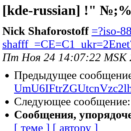
[kde-russian] !" №;%
Nick Shaforostoff
=?iso-8
shafff_=CE=C1_ukr=2Enet
Пт Ноя 24 14:07:22 MSK 
Предыдущее сообщени
UmU6IFtrZGUtcnVzc2lhb
Следующее сообщение
Сообщения, упорядоч
[ теме ]
[ автору ]