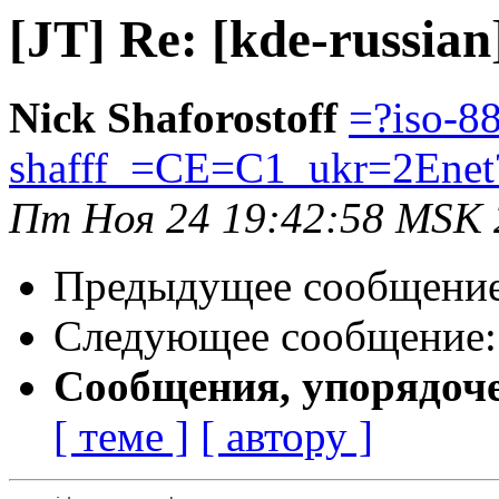
[JT] Re: [kde-russia
Nick Shaforostoff
=?iso-8
shafff_=CE=C1_ukr=2Enet
Пт Ноя 24 19:42:58 MSK 
Предыдущее сообщени
Следующее сообщение
Сообщения, упорядоч
[ теме ]
[ автору ]