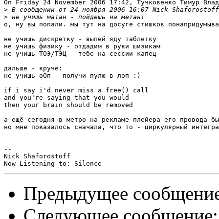
On Friday 24 November 2006 17:42, Тучковенко Тимур Влад
>
>
о, ну вы попали. мы тут на досуге стишков понапридумыва
не учишь дискретку - выпей яду таблетку

не учишь физику - отдадим в руки шизикам

не учишь ТОЭ/ТЭЦ - тебе на сессии капец

дальше - круче:

не учишь оОп - получи пулю в лоп :)

if i say i'd never miss a free() call

and you're saying that you would

then your brain should be removed

а ещё сегодня в метро на рекламе плейера его провода бы
но мне показалось сначала, что то - циркулярный интегра
-- 

Nick Shaforostoff

Предыдущее сообщени
Следующее сообщение