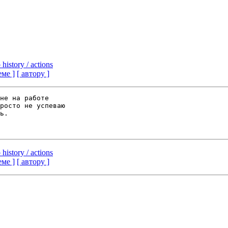
history / actions
еме ]
[ автору ]
не на работе 

росто не успеваю 

ь.

history / actions
еме ]
[ автору ]