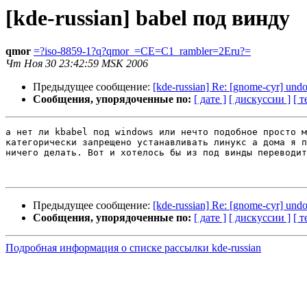
[kde-russian] babel под винду
qmor
=?iso-8859-1?q?qmor_=CE=C1_rambler=2Eru?=
Чт Ноя 30 23:42:59 MSK 2006
Предыдущее сообщение:
[kde-russian] Re: [gnome-cyr] undo 
Сообщения, упорядоченные по:
[ дате ]
[ дискуссии ]
[ т
а нет ли kbabel под windows или нечто подобное просто м
категорически запрещено устанавливать линукс а дома я п
ничего делать. Вот и хотелось бы из под винды переводит
Предыдущее сообщение:
[kde-russian] Re: [gnome-cyr] undo 
Сообщения, упорядоченные по:
[ дате ]
[ дискуссии ]
[ т
Подробная информация о списке рассылки kde-russian