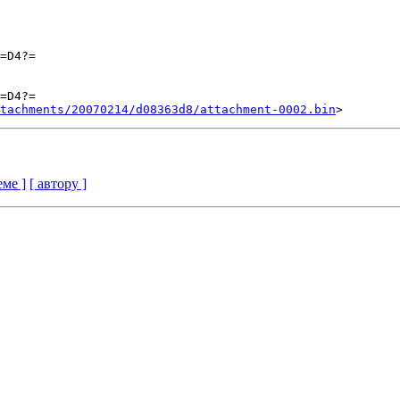
=D4?=

=D4?=

tachments/20070214/d08363d8/attachment-0002.bin
еме ]
[ автору ]