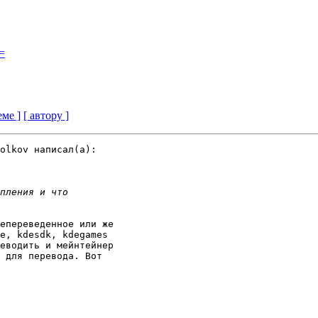
=
еме ]
[ автору ]
olkov написал(a):

епереведенное или же 

e, kdesdk, kdegames 

еводить и мейнтейнер 

 для перевода. Вот 
