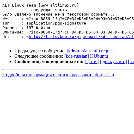
-----------------------------------

ALT Linux Team [www.altlinux.ru]

----------- следующая часть -----------

Было удалено вложение не в текстовом формате...

Имя     : =?iso-8859-1?q?=CF=D4=D3=D5=D4=D3=D4=D7=D5=C5
Тип     : application/pgp-signature

Размер  : 197 байтов

Описание: =?iso-8859-1?q?=CF=D4=D3=D5=D4=D3=D4=D7=D5=C5
Url     : <
http://lists.kde.ru/pipermail/kde-russian/at
Предыдущее сообщение:
[kde-russian] info request
Следующее сообщение:
[kde-russian] KUbuntu
Сообщения, упорядоченные по:
[ дате ]
[ дискуссии ]
[ т
Подробная информация о списке рассылки kde-russian