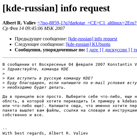
[kde-russian] info request
Albert R. Valiev
=?iso-8859-1?q?darkstar_=CE=C1_altlinux=2Eru?
Ср Фев 14 09:45:06 MSK 2007
Предыдущее сообщение:
[kde-russian] info request
Следующее сообщение:
[kde-russian] KUbuntu
Сообщения, упорядоченные по:
[ дате ]
[ дискуссии ]
[ т
В сообщении от Воскресенье 04 февраля 2007 Konstantin V
>
>
>
>
>
Да в принципе все просто. Выберите себе что-либо, еще н
облсть, в которой хотите переводить (к примеру в kdebas
или что-либо еще). Напишите сюда, что именно хотите пер
пакета вышлет вам файлы, ссылки на словари и инструкции
собственно и все.

-- 

With best regards, Albert R. Valiev
