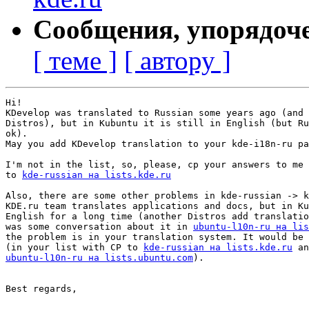
Сообщения, упорядоч
[ теме ]
[ автору ]
Hi!

KDevelop was translated to Russian some years ago (and 
Distros), but in Kubuntu it is still in English (but Ru
ok).

May you add KDevelop translation to your kde-i18n-ru pa
I'm not in the list, so, please, cp your answers to me 
to 
kde-russian на lists.kde.ru
Also, there are some other problems in kde-russian -> k
KDE.ru team translates applications and docs, but in Ku
English for a long time (another Distros add translatio
was some conversation about it in 
ubuntu-l10n-ru на lis
the problem is in your translation system. It would be 
(in your list with CP to 
kde-russian на lists.kde.ru
ubuntu-l10n-ru на lists.ubuntu.com
).

Best regards,
