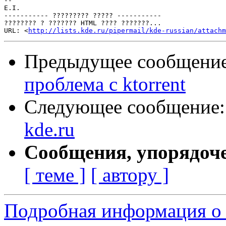
-- 

E.I.

----------- ????????? ????? -----------

???????? ? ??????? HTML ???? ???????...

URL: <
http://lists.kde.ru/pipermail/kde-russian/attachm
Предыдущее сообщени
проблема с ktorrent
Следующее сообщение
kde.ru
Сообщения, упорядоч
[ теме ]
[ автору ]
Подробная информация о с