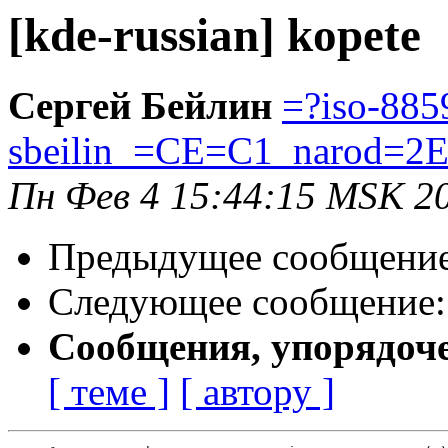
[kde-russian] kopete
Сергей Бейлин
=?iso-885
sbeilin_=CE=C1_narod=2E
Пн Фев 4 15:44:15 MSK 2
Предыдущее сообщени
Следующее сообщение
Сообщения, упорядоч
[ теме ]
[ автору ]