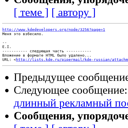
[ теме ]
[ автору ]
http://www.kdedevelopers.org/node/3256?page=1

Меня это взбесило.

-- 

E.I.

----------- следующая часть -----------

Вложение в формате HTML было удалено...

URL: <
http://lists.kde.ru/pipermail/kde-russian/attachm
Предыдущее сообщени
Следующее сообщение
длинный рекламный пос
Сообщения, упорядоч