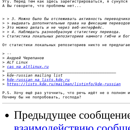
Угу. Перед тем как здесь зарегистрироваться, я сунулся 
А Вы говорите, что проблемы нет...

>
>
>
>
>
От статистики локальных репозиториев никто не предлагае
>
>
>
>
cas на altlinux.ru
>
>
>
kde-russian на lists.kde.ru
>
https://lists.kde.ru/mailman/listinfo/kde-russian
P.S. Хочу ещё раз уточнить, что речь идёт не о полном и
Предыдущее сообщени
взаимодействию сообщ