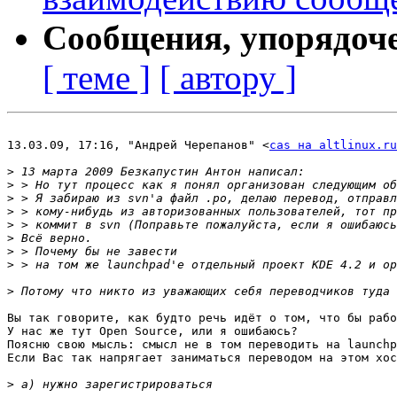
Сообщения, упорядоч
[ теме ]
[ автору ]
13.03.09, 17:16, "Андрей Черепанов" <
cas на altlinux.ru
>
>
>
>
>
>
>
>
>
Вы так говорите, как будто речь идёт о том, что бы рабо
У нас же тут Open Source, или я ошибаюсь?

Поясню свою мысль: смысл не в том переводить на launchp
Если Вас так напрягает заниматься переводом на этом хос
>