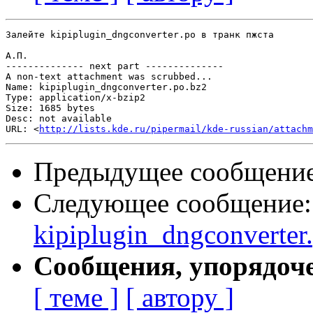
Залейте kipiplugin_dngconverter.po в транк пжста

А.П.

-------------- next part --------------

A non-text attachment was scrubbed...

Name: kipiplugin_dngconverter.po.bz2

Type: application/x-bzip2

Size: 1685 bytes

Desc: not available

URL: <
http://lists.kde.ru/pipermail/kde-russian/attachm
Предыдущее сообщени
Следующее сообщение
kipiplugin_dngconverter
Сообщения, упорядоч
[ теме ]
[ автору ]