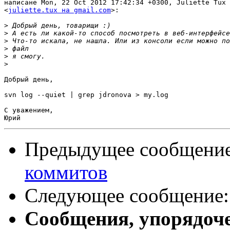
написане Mon, 22 Oct 2012 17:42:34 +0300, Juliette Tux 
<
juliette.tux на gmail.com
>:

>
>
>
>
>
>
Добрый день,

svn log --quiet | grep jdronova > my.log

С уважением,

Предыдущее сообщени
коммитов
Следующее сообщение
Сообщения, упорядоч