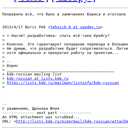
Поправила всё, что было в замечаниях Бориса и отослала 
2013/4/17 Boris Pek <
tehnick-8 at yandex.ru
>

>
>
>
>
>
>
>
>
>
>
>
kde-russian at lists.kde.ru
>
https://lists.kde.ru/mailman/listinfo/kde-russian
>
-- 

С уважением, Дронова Юлия

-------------- next part --------------

An HTML attachment was scrubbed...

URL: <
http://lists.kde.ru/pipermail/kde-russian/attachm