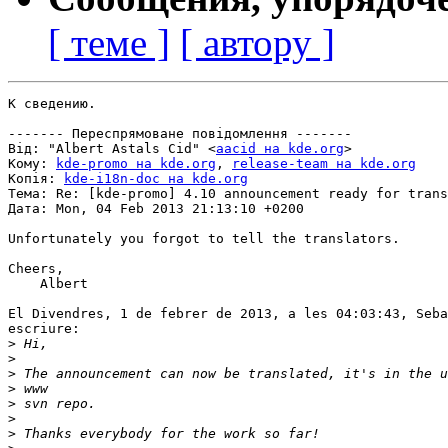
[ теме ]
[ автору ]
К сведению.

------- Переспрямоване повідомлення -------

Від: "Albert Astals Cid" <
aacid на kde.org
>

Кому: 
kde-promo на kde.org
, 
release-team на kde.org
Копія: 
kde-i18n-doc на kde.org
Тема: Re: [kde-promo] 4.10 announcement ready for trans
Дата: Mon, 04 Feb 2013 21:13:10 +0200

Unfortunately you forgot to tell the translators.

Cheers,

    Albert

El Divendres, 1 de febrer de 2013, a les 04:03:43, Seba
escriure:

>
>
>
>
>
>
>