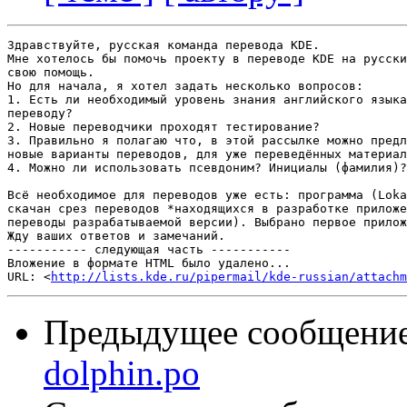
Здравствуйте, русская команда перевода KDE.

Мне хотелось бы помочь проекту в переводе KDE на русски
свою помощь.

Но для начала, я хотел задать несколько вопросов:

1. Есть ли необходимый уровень знания английского языка
переводу?

2. Новые переводчики проходят тестирование?

3. Правильно я полагаю что, в этой рассылке можно предл
новые варианты переводов, для уже переведённых материал
4. Можно ли использовать псевдоним? Инициалы (фамилия)?

Всё необходимое для переводов уже есть: программа (Loka
скачан срез переводов *находящихся в разработке приложе
переводы разрабатываемой версии). Выбрано первое прилож
Жду ваших ответов и замечаний.

----------- следующая часть -----------

Вложение в формате HTML было удалено...

URL: <
http://lists.kde.ru/pipermail/kde-russian/attachm
Предыдущее сообщени
dolphin.po