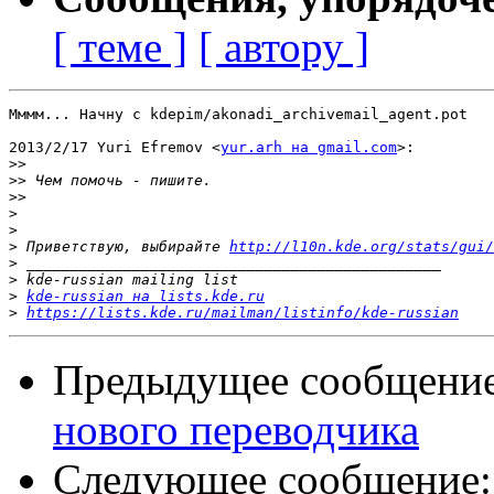
[ теме ]
[ автору ]
Мммм... Начну с kdepim/akonadi_archivemail_agent.pot

2013/2/17 Yuri Efremov <
yur.arh на gmail.com
>:

>>
>>
>>
>
>
>
 Приветствую, выбирайте 
http://l10n.kde.org/stats/gui/
>
>
>
kde-russian на lists.kde.ru
>
https://lists.kde.ru/mailman/listinfo/kde-russian
Предыдущее сообщени
нового переводчика
Следующее сообщение