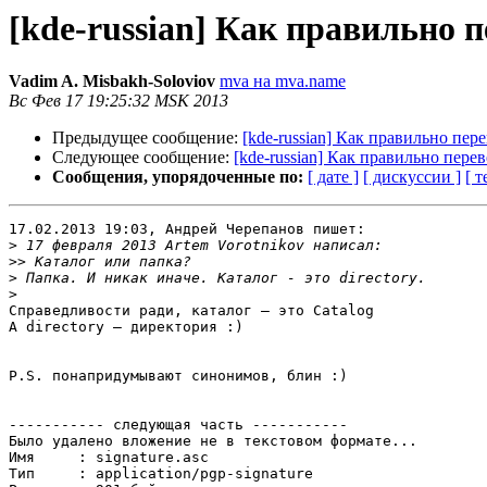
[kde-russian] Как правильно п
Vadim A. Misbakh-Soloviov
mva на mva.name
Вс Фев 17 19:25:32 MSK 2013
Предыдущее сообщение:
[kde-russian] Как правильно пере
Следующее сообщение:
[kde-russian] Как правильно перев
Сообщения, упорядоченные по:
[ дате ]
[ дискуссии ]
[ т
17.02.2013 19:03, Андрей Черепанов пишет:

>
>>
>
>
Справедливости ради, каталог — это Catalog

А directory — директория :)

P.S. понапридумывают синонимов, блин :)

----------- следующая часть -----------

Было удалено вложение не в текстовом формате...

Имя     : signature.asc

Тип     : application/pgp-signature
