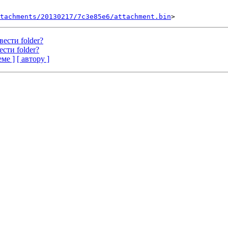
tachments/20130217/7c3e85e6/attachment.bin
вести folder?
ести folder?
еме ]
[ автору ]