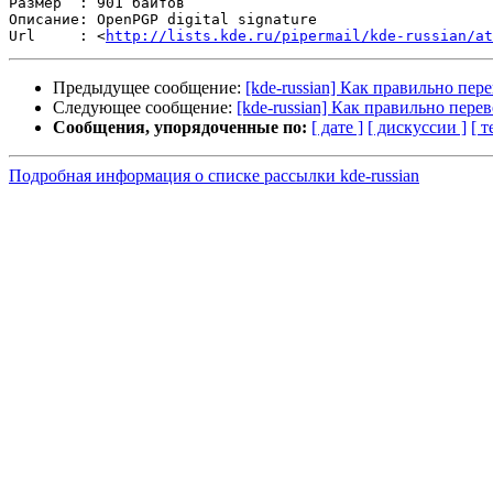
Размер  : 901 байтов

Описание: OpenPGP digital signature

Url     : <
http://lists.kde.ru/pipermail/kde-russian/at
Предыдущее сообщение:
[kde-russian] Как правильно пере
Следующее сообщение:
[kde-russian] Как правильно перев
Сообщения, упорядоченные по:
[ дате ]
[ дискуссии ]
[ т
Подробная информация о списке рассылки kde-russian