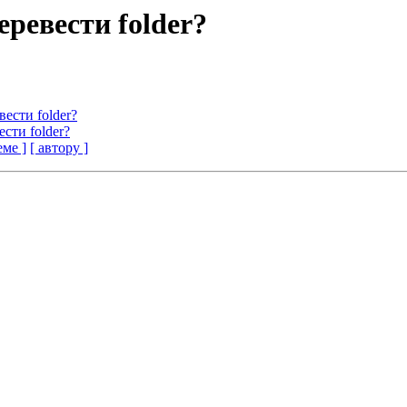
еревести folder?
вести folder?
ести folder?
еме ]
[ автору ]