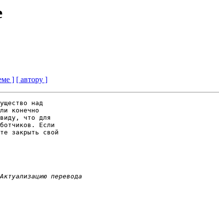
e
еме ]
[ автору ]
ущество над

ли конечно

виду, что для

ботчиков. Если

те закрыть свой
