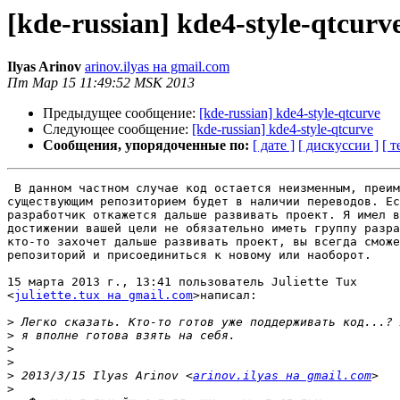
[kde-russian] kde4-style-qtcurv
Ilyas Arinov
arinov.ilyas на gmail.com
Пт Мар 15 11:49:52 MSK 2013
Предыдущее сообщение:
[kde-russian] kde4-style-qtcurve
Следующее сообщение:
[kde-russian] kde4-style-qtcurve
Сообщения, упорядоченные по:
[ дате ]
[ дискуссии ]
[ т
 В данном частном случае код остается неизменным, преим
существующим репозиторием будет в наличии переводов. Ес
разработчик откажется дальше развивать проект. Я имел в
достижении вашей цели не обязательно иметь группу разра
кто-то захочет дальше развивать проект, вы всегда сможе
репозиторий и присоединиться к новому или наоборот.

15 марта 2013 г., 13:41 пользователь Juliette Tux

<
juliette.tux на gmail.com
>написал:

>
>
>
>
>
 2013/3/15 Ilyas Arinov <
arinov.ilyas на gmail.com
>