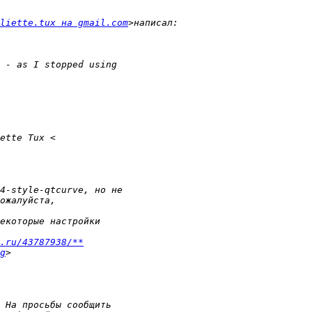
liette.tux на gmail.com
.ru/43787938/**
g