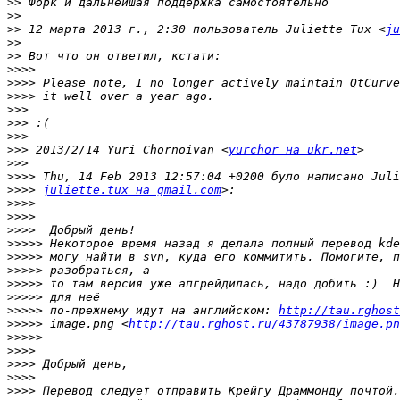
>>
>>
>>
 12 марта 2013 г., 2:30 пользователь Juliette Tux <
ju
>>
>>
>>>>
>>>>
>>>>
>>>
>>>
>>>
>>>
 2013/2/14 Yuri Chornoivan <
yurchor на ukr.net
>>>
>>>>
>>>>
juliette.tux на gmail.com
>>>>
>>>>
>>>>
>>>>>
>>>>>
>>>>>
>>>>>
>>>>>
>>>>>
 по-прежнему идут на английском: 
http://tau.rghost
>>>>>
 image.png <
http://tau.rghost.ru/43787938/image.pn
>>>>>
>>>>
>>>>
>>>>
>>>>