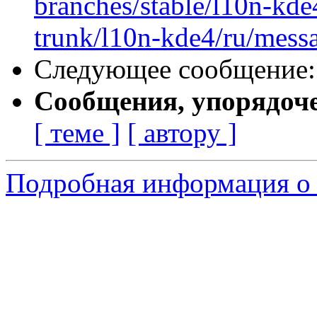
branches/stable/l10n-kde
trunk/l10n-kde4/ru/messa
Следующее сообщение
Сообщения, упорядоч
[ теме ]
[ автору ]
Подробная информация о с