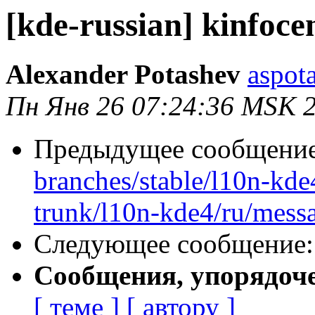
[kde-russian] kinfocen
Alexander Potashev
aspot
Пн Янв 26 07:24:36 MSK 
Предыдущее сообщени
branches/stable/l10n-kde
trunk/l10n-kde4/ru/messa
Следующее сообщение
Сообщения, упорядоч
[ теме ]
[ автору ]