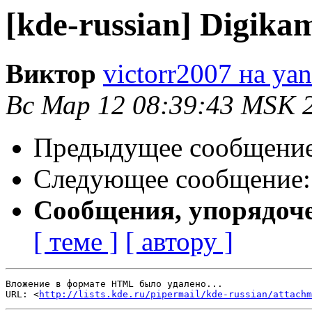
[kde-russian] Digikam
Виктор
victorr2007 на yan
Вс Мар 12 08:39:43 MSK 
Предыдущее сообщени
Следующее сообщение
Сообщения, упорядоч
[ теме ]
[ автору ]
Вложение в формате HTML было удалено...

URL: <
http://lists.kde.ru/pipermail/kde-russian/attachm