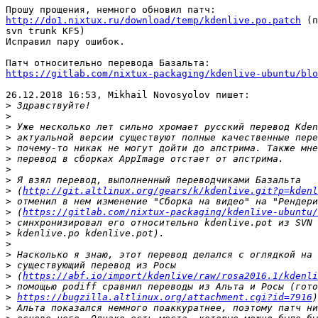
http://do1.nixtux.ru/download/temp/kdenlive.po.patch
 (п
svn trunk KF5)

Исправил пару ошибок.

https://gitlab.com/nixtux-packaging/kdenlive-ubuntu/blo
26.12.2018 16:53, Mikhail Novosyolov пишет:

>
>
>
>
>
>
>
>
>
 (
http://git.altlinux.org/gears/k/kdenlive.git?p=kdenl
>
>
 (
https://gitlab.com/nixtux-packaging/kdenlive-ubuntu/
>
>
>
>
>
>
 (
https://abf.io/import/kdenlive/raw/rosa2016.1/kdenli
>
>
https://bugzilla.altlinux.org/attachment.cgi?id=7916
>