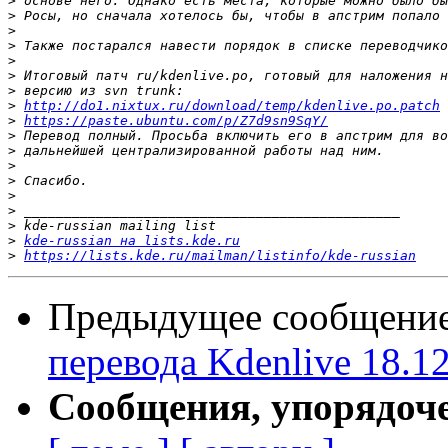
>
>
>
>
>
>
>
>
http://do1.nixtux.ru/download/temp/kdenlive.po.patch
>
https://paste.ubuntu.com/p/Z7d9sn9SqY/
>
>
>
>
>
>
>
>
kde-russian на lists.kde.ru
>
https://lists.kde.ru/mailman/listinfo/kde-russian
Предыдущее сообщени
перевода Kdenlive 18.1
Сообщения, упорядоч