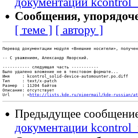
документации kcontrol_
Сообщения, упорядоч
[ теме ]
[ автору ]
Перевод документации модуля «Внешние носители», получен
-- С уважением, Александр Яворский.

----------- следующая часть -----------

Было удалено вложение не в текстовом формате...

Имя     : kcontrol_solid-device-automounter.po.diff

Тип     : text/x-patch

Размер  : 11204 байтов

Описание: отсутствует

Url     : <
http://lists.kde.ru/pipermail/kde-russian/at
Предыдущее сообщени
документации kcontrol_t