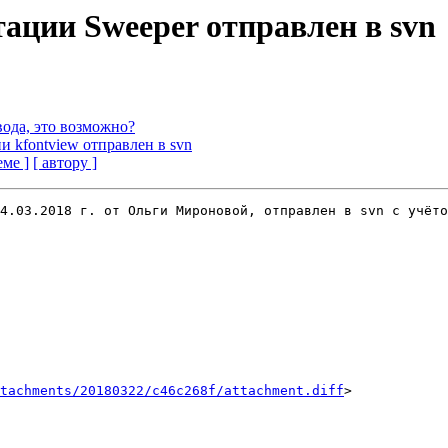
тации Sweeper отправлен в svn
евода, это возможно?
ии kfontview отправлен в svn
еме ]
[ автору ]
4.03.2018 г. от Ольги Мироновой, отправлен в svn с учёто
tachments/20180322/c46c268f/attachment.diff
>
