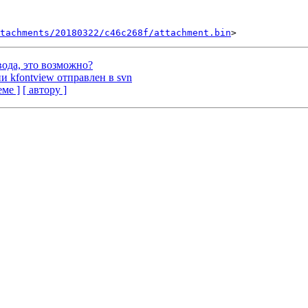
tachments/20180322/c46c268f/attachment.bin
евода, это возможно?
ии kfontview отправлен в svn
еме ]
[ автору ]