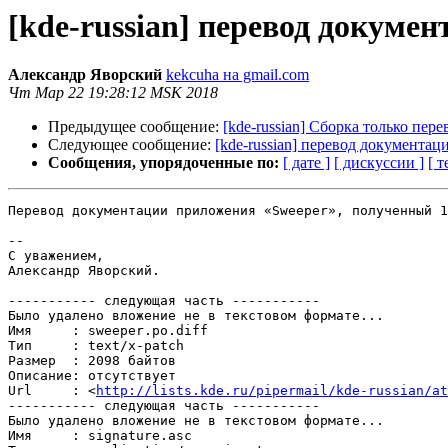
[kde-russian] перевод докумен
Александр Яворский
kekcuha на gmail.com
Чт Мар 22 19:28:12 MSK 2018
Предыдущее сообщение:
[kde-russian] Сборка только пер
Следующее сообщение:
[kde-russian] перевод документац
Сообщения, упорядоченные по:
[ дате ]
[ дискуссии ]
[ т
Перевод документации приложения «Sweeper», полученный 1
-- 

С уважением,

Александр Яворский.

----------- следующая часть -----------

Было удалено вложение не в текстовом формате...

Имя     : sweeper.po.diff

Тип     : text/x-patch

Размер  : 2098 байтов

Описание: отсутствует

Url     : <
http://lists.kde.ru/pipermail/kde-russian/at
----------- следующая часть -----------

Было удалено вложение не в текстовом формате...

Имя     : signature.asc
