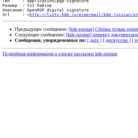
Тип     : application/pgp-signature

Размер  : 512 байтов

Описание: OpenPGP digital signature

Url     : <
http://lists.kde.ru/pipermail/kde-russian/at
Предыдущее сообщение:
[kde-russian] Сборка только пер
Следующее сообщение:
[kde-russian] перевод документац
Сообщения, упорядоченные по:
[ дате ]
[ дискуссии ]
[ т
Подробная информация о списке рассылки kde-russian