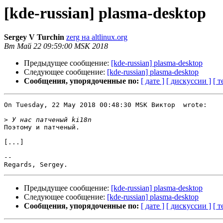
[kde-russian] plasma-desktop
Sergey V Turchin
zerg на altlinux.org
Вт Май 22 09:59:00 MSK 2018
Предыдущее сообщение:
[kde-russian] plasma-desktop
Следующее сообщение:
[kde-russian] plasma-desktop
Сообщения, упорядоченные по:
[ дате ]
[ дискуссии ]
[ т
On Tuesday, 22 May 2018 00:48:30 MSK Виктор  wrote:

>
Поэтому и патченый.

[...]

-- 

Предыдущее сообщение:
[kde-russian] plasma-desktop
Следующее сообщение:
[kde-russian] plasma-desktop
Сообщения, упорядоченные по:
[ дате ]
[ дискуссии ]
[ т