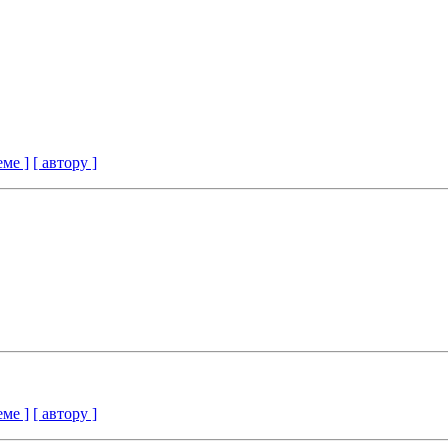
еме ]
[ автору ]
еме ]
[ автору ]