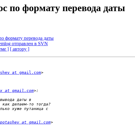
ос по формату перевода даты
 по формату перевода даты
stemlog отправлен в SVN
еме ]
[ автору ]
shev at gmail.com
>

x at gmail.com
potashev at gmail.com