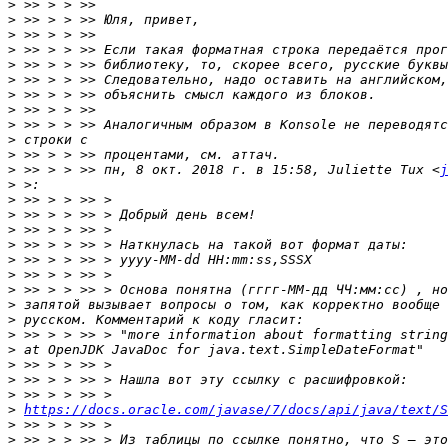
>
>
>
>
>
>
>
>
>
>
>
>
 >> > > >> пн, 8 окт. 2018 г. в 15:58, Juliette Tux <
j
>
>
>
>
>
>
>
>
>
>
>
>
>
>
>
>
https://docs.oracle.com/javase/7/docs/api/java/text/S
>
>