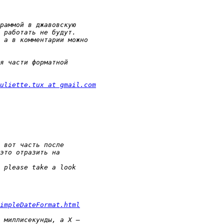
uliette.tux at gmail.com
impleDateFormat.html