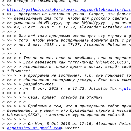
>
>
>
https://github.com/oVirt/ovirt-engine/blob/master/pac
>
>
>
>
 >> пн, 8 окт. 2018 г. в 17:29, Alexander Potashev <
as
>
>
>
>
 >> > пн, 8 окт. 2018 г. в 17:27, Alexander Potashev <
>
>
>
>
>
>
>
>
>
>
 >> > > пн, 8 окт. 2018 г. в 17:22, Juliette Tux <
juli
>
>
>
>
>
>
>
>
>
aspotashev at gmail.com