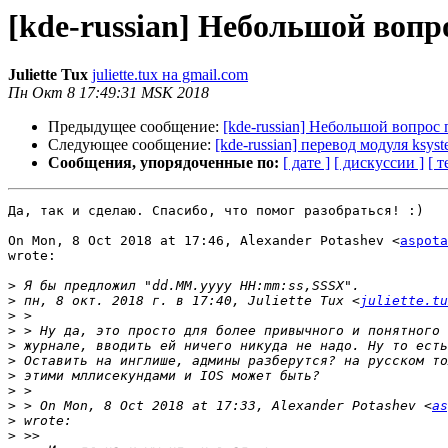
[kde-russian] Небольшой вопр
Juliette Tux
juliette.tux на gmail.com
Пн Окт 8 17:49:31 MSK 2018
Предыдущее сообщение:
[kde-russian] Небольшой вопрос
Следующее сообщение:
[kde-russian] перевод модуля ksy
Сообщения, упорядоченные по:
[ дате ]
[ дискуссии ]
[ т
Да, так и сделаю. Спасибо, что помог разобраться! :)

On Mon, 8 Oct 2018 at 17:46, Alexander Potashev <
aspota
wrote:

>
>
 пн, 8 окт. 2018 г. в 17:40, Juliette Tux <
juliette.tu
>
>
>
>
>
>
>
 > On Mon, 8 Oct 2018 at 17:33, Alexander Potashev <
as
>
>