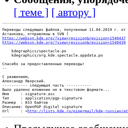
[ теме ]
[ автору ]
Переводы следующих файлов, полученные 11.04.2019 г. от 
https://websvn.kde.org/?view=revision&revision=1540437
https://websvn.kde.org/?view=revision&revision=1540439
 
    kdegraphics/spectacle.po

    kdegraphics/org.kde.spectacle.appdata.po

Спасибо за предоставленные переводы!

-- 

С уважением,

Александр Яворский.

----------- следующая часть -----------

Было удалено вложение не в текстовом формате...

Имя     : signature.asc

Тип     : application/pgp-signature

Размер  : 833 байтов

Описание: OpenPGP digital signature

Url     : <
http://lists.kde.ru/pipermail/kde-russian/at