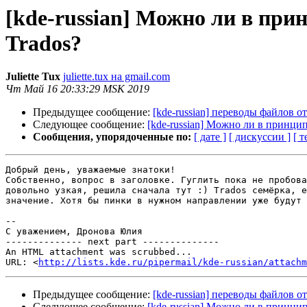
[kde-russian] Можно ли в прин
Trados?
Juliette Tux
juliette.tux на gmail.com
Чт Май 16 20:33:29 MSK 2019
Предыдущее сообщение:
[kde-russian] переводы файлов 
Следующее сообщение:
[kde-russian] Можно ли в принцип
Сообщения, упорядоченные по:
[ дате ]
[ дискуссии ]
[ т
Добрый день, уважаемые знатоки!

Собственно, вопрос в заголовке. Гуглить пока не пробова
довольно узкая, решила сначала тут :) Trados семёрка, е
значение. Хотя бы пинки в нужном направлении уже будут 
-- 

С уважением, Дронова Юлия

-------------- next part --------------

An HTML attachment was scrubbed...

URL: <
http://lists.kde.ru/pipermail/kde-russian/attachm
Предыдущее сообщение:
[kde-russian] переводы файлов 
Следующее сообщение:
[kde-russian] Можно ли в принцип