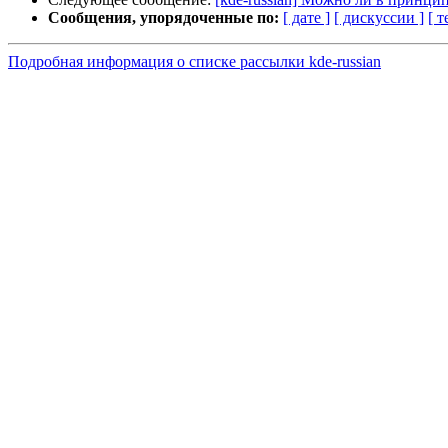
Сообщения, упорядоченные по:
[ дате ]
[ дискуссии ]
[ т
Подробная информация о списке рассылки kde-russian