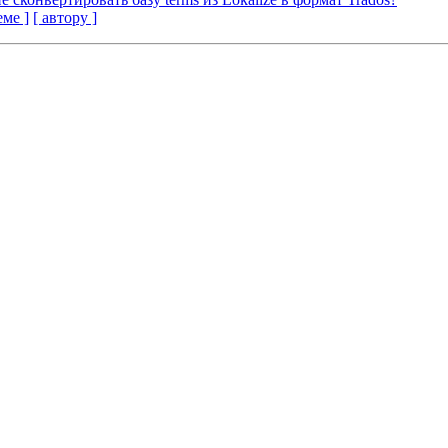
еме ]
[ автору ]