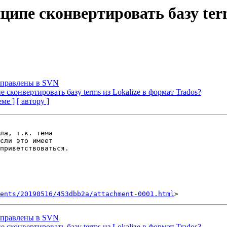
ципе сконвертировать базу ter
отправлены в SVN
е сконвертировать базу terms из Lokalize в формат Trados?
еме ]
[ автору ]
ла, т.к. тема

сли это имеет

приветствоваться.

ents/20190516/453dbb2a/attachment-0001.html
отправлены в SVN
е сконвертировать базу terms из Lokalize в формат Trados?