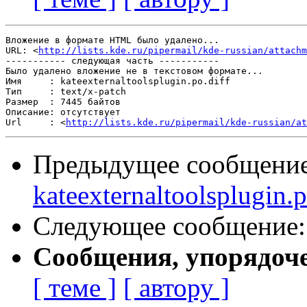
Вложение в формате HTML было удалено...

URL: <
http://lists.kde.ru/pipermail/kde-russian/attachm
----------- следующая часть -----------

Было удалено вложение не в текстовом формате...

Имя     : kateexternaltoolsplugin.po.diff

Тип     : text/x-patch

Размер  : 7445 байтов

Описание: отсутствует

Url     : <
http://lists.kde.ru/pipermail/kde-russian/at
Предыдущее сообщени
kateexternaltoolsplugin.
Следующее сообщение
Сообщения, упорядоч
[ теме ]
[ автору ]