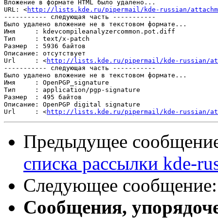
Вложение в формате HTML было удалено...

URL: <
http://lists.kde.ru/pipermail/kde-russian/attachm
----------- следующая часть -----------

Было удалено вложение не в текстовом формате...

Имя     : kdevcompileanalyzercommon.pot.diff

Тип     : text/x-patch

Размер  : 5936 байтов

Описание: отсутствует

Url     : <
http://lists.kde.ru/pipermail/kde-russian/at
----------- следующая часть -----------

Было удалено вложение не в текстовом формате...

Имя     : OpenPGP_signature

Тип     : application/pgp-signature

Размер  : 495 байтов

Описание: OpenPGP digital signature

Url     : <
http://lists.kde.ru/pipermail/kde-russian/at
Предыдущее сообщени
списка рассылки kde-rus
Следующее сообщение
Сообщения, упорядоч