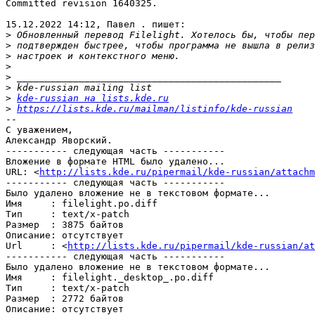
Committed revision 1640325.

15.12.2022 14:12, Павел . пишет:

>
>
>
>
>
>
>
kde-russian на lists.kde.ru
>
https://lists.kde.ru/mailman/listinfo/kde-russian
-- 

С уважением,

Александр Яворский.

----------- следующая часть -----------

Вложение в формате HTML было удалено...

URL: <
http://lists.kde.ru/pipermail/kde-russian/attachm
----------- следующая часть -----------

Было удалено вложение не в текстовом формате...

Имя     : filelight.po.diff

Тип     : text/x-patch

Размер  : 3875 байтов

Описание: отсутствует

Url     : <
http://lists.kde.ru/pipermail/kde-russian/at
----------- следующая часть -----------

Было удалено вложение не в текстовом формате...

Имя     : filelight._desktop_.po.diff

Тип     : text/x-patch

Размер  : 2772 байтов

Описание: отсутствует
