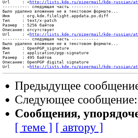
Url     : <
http://lists.kde.ru/pipermail/kde-russian/at
----------- следующая часть -----------

Было удалено вложение не в текстовом формате...

Имя     : org.kde.filelight.appdata.po.diff

Тип     : text/x-patch

Размер  : 5256 байтов

Описание: отсутствует

Url     : <
http://lists.kde.ru/pipermail/kde-russian/at
----------- следующая часть -----------

Было удалено вложение не в текстовом формате...

Имя     : OpenPGP_signature

Тип     : application/pgp-signature

Размер  : 495 байтов

Описание: OpenPGP digital signature

Url     : <
http://lists.kde.ru/pipermail/kde-russian/at
Предыдущее сообщени
Следующее сообщение
Сообщения, упорядоч
[ теме ]
[ автору ]