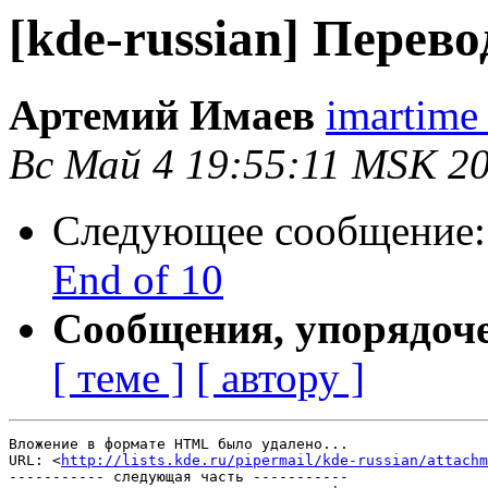
[kde-russian] Перево
Артемий Имаев
imartime
Вс Май 4 19:55:11 MSK 2
Следующее сообщение
End of 10
Сообщения, упорядоч
[ теме ]
[ автору ]
Вложение в формате HTML было удалено...

URL: <
http://lists.kde.ru/pipermail/kde-russian/attachm
----------- следующая часть -----------
