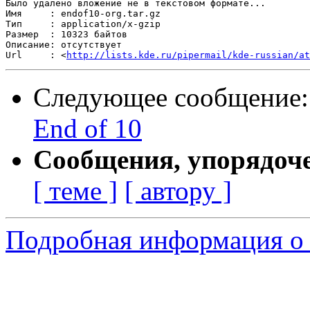
Было удалено вложение не в текстовом формате...

Имя     : endof10-org.tar.gz

Тип     : application/x-gzip

Размер  : 10323 байтов

Описание: отсутствует

Url     : <
http://lists.kde.ru/pipermail/kde-russian/at
Следующее сообщение
End of 10
Сообщения, упорядоч
[ теме ]
[ автору ]
Подробная информация о с