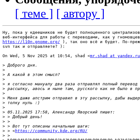
[ теме ]
[ автору ]
Ну, пока у кдеешников не будет полноценного централизов
https://l10n.gnome.org/
 ), так оно всё и будет. По-преж
svn так и отправляете? ):

On Wed, 5 Nov 2025 at 10:54, shad <
mr.shad at yandex.ru
>
>
>
>
>
>
>
>
>
>
>
>
>
>
>
 > <
https://community.kde.org/RU/
>