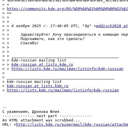
>
>
>
https://community.kde.org/RU/%D0%9A%D1%80%D0%B0%D1%82
>
>
>
>
 > 4 ноября 2025 г. 17:48:05 UTC, "Эд" <
eddisch2010 at
>
>
>
>
>
>
>
>
>
 > 
kde-russian at lists.kde.ru
>
 > 
https://lists.kde.ru/mailman/listinfo/kde-russian
>
>
>
>
kde-russian at lists.kde.ru
>
https://lists.kde.ru/mailman/listinfo/kde-russian
-- 

С уважением, Дронова Юлия

-------------- next part --------------

An HTML attachment was scrubbed...

URL: <
http://lists.kde.ru/pipermail/kde-russian/attachm