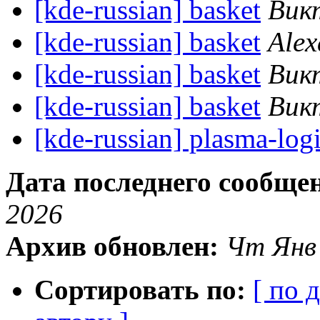
[kde-russian] basket
Вик
[kde-russian] basket
Alex
[kde-russian] basket
Вик
[kde-russian] basket
Вик
[kde-russian] plasma-lo
Дата последнего сообще
2026
Архив обновлен:
Чт Янв
Сортировать по:
[ по 