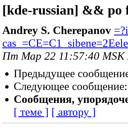
[kde-russian] && po f
Andrey S. Cherepanov
=?
cas_=CE=C1_sibene=2Eele
Пт Мар 22 11:57:40 MSK
Предыдущее сообщени
Следующее сообщение
Сообщения, упорядоч
[ теме ]
[ автору ]