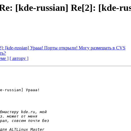
] Re: [kde-russian] Re[2]: [kde
Re[2]: [kde-russian] Урааа! Порты открыли! Могу размещать в CVS
ть?
еме ]
[ автору ]
e-russian] Урааа!
