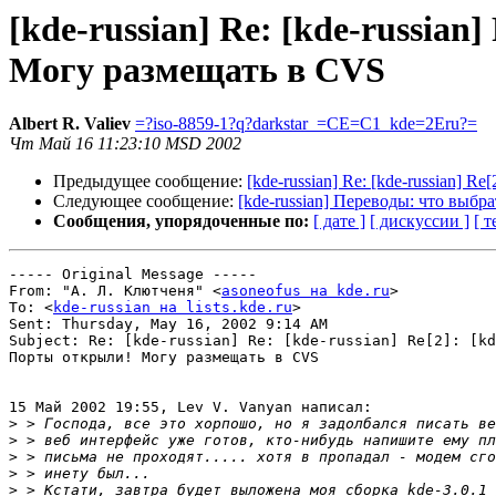
[kde-russian] Re: [kde-russian
Могу размещать в CVS
Albert R. Valiev
=?iso-8859-1?q?darkstar_=CE=C1_kde=2Eru?=
Чт Май 16 11:23:10 MSD 2002
Предыдущее сообщение:
[kde-russian] Re: [kde-russian] 
Следующее сообщение:
[kde-russian] Переводы: что выбра
Сообщения, упорядоченные по:
[ дате ]
[ дискуссии ]
[ т
----- Original Message -----

From: "А. Л. Клютченя" <
asoneofus на kde.ru
>

To: <
kde-russian на lists.kde.ru
>

Sent: Thursday, May 16, 2002 9:14 AM

Subject: Re: [kde-russian] Re: [kde-russian] Re[2]: [kd
Порты открыли! Могу размещать в CVS

15 Май 2002 19:55, Lev V. Vanyan написал:

>
>
>
>
>