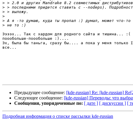
>
>
>
>
>
>
Ээээх... Так с хардом для родного сайта и тишина... :( 
поообольше-поообольше :)....

Эх, была бы таньга, сразу бы.... а пока у меня только I
все...

Предыдущее сообщение:
[kde-russian] Re: [kde-russian] 
Следующее сообщение:
[kde-russian] Переводы: что выбра
Сообщения, упорядоченные по:
[ дате ]
[ дискуссии ]
[ т
Подробная информация о списке рассылки kde-russian