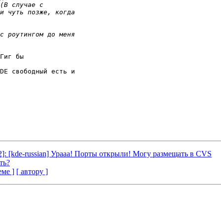
Гиг бы

DE свободный есть и

Re[2]: [kde-russian] Урааа! Порты открыли! Могу размещать в CVS
ть?
еме ]
[ автору ]