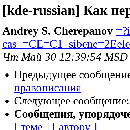
[kde-russian] Как п
Andrey S. Cherepanov
=?
cas_=CE=C1_sibene=2Eele
Чт Май 30 12:39:54 MSD
Предыдущее сообщени
правописания
Следующее сообщение
Сообщения, упорядоч
[ теме ]
[ автору ]