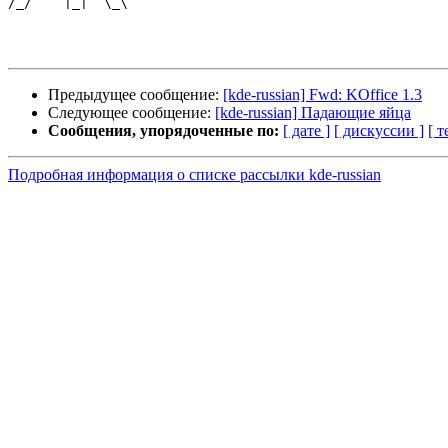
/_/    |_|  \_\ 

Предыдущее сообщение:
[kde-russian] Fwd: KOffice 1.3
Следующее сообщение:
[kde-russian] Падающие яйца
Сообщения, упорядоченные по:
[ дате ]
[ дискуссии ]
[ т
Подробная информация о списке рассылки kde-russian