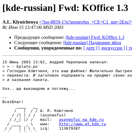
[kde-russian] Fwd: KOffice 1.3
A.L. Klyutchenya
=?iso-8859-1?q?asoneofus_=CE=C1_nm=2Eru?
Вс Июн 15 13:47:06 MSD 2003
Предыдущее сообщение:
[kde-russian] Fwd: KOffice 1.3
Следующее сообщение:
[kde-russian] Падающие яйца
Сообщения, упорядоченные по:
[ дате ]
[ дискуссии ]
[ т
15 Июнь 2003 13:02, Андрей Черепанов написал:

>
>
>
>
Эээ.. ща выковыряю и погляжу...

-- 

ВсехБлаг!      

      ____   __

     /   |  / / А. Л. Клютченя

    / /| | / /  (asoneofus)

   / /_| |/ /   mail:   
asoneofus на kde.ru
  / ____  _ \   www:    
http://www.qt.kde.ru
 / /   | | \ \  icq:    113679387
