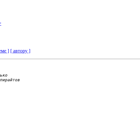
=
еме ]
[ автору ]