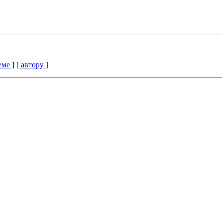
еме ]
[ автору ]