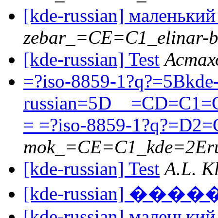
[kde-russian] маленьки
zebar_=CE=C1_elinar-b
[kde-russian] Test
Астах
=?iso-8859-1?q?=5Bkde
russian=5D__=CD=C
= =?iso-8859-1?q?=D2
mok_=CE=C1_kde=2Er
[kde-russian] Test
A.L. K
[kde-russian] ��
[kde-russian] маленьки