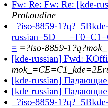
Fw: Re: Fw: Re: [kde-r
Prokoudine
=?iso-8859-1?q?=5Bkde
russian=5D___=F0=C
=
=?iso-8859-1?q?mok
[kde-russian] Fwd: KOffi
mok_=CE=C1_kde=2Er
[kde-russian] Падающие
[kde-russian] Падающие
=?iso-8859-1?q?=5Bkde