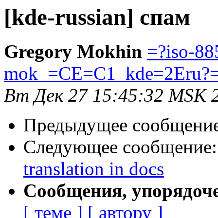
[kde-russian] спам
Gregory Mokhin
=?iso-88
mok_=CE=C1_kde=2Eru?
Вт Дек 27 15:45:32 MSK 
Предыдущее сообщени
Следующее сообщение
translation in docs
Сообщения, упорядоч
[ теме ]
[ автору ]