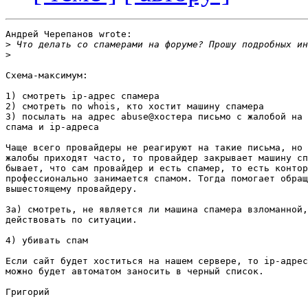
Андрей Черепанов wrote:

>
>
Схема-максимум:

1) смотреть ip-адрес спамера

2) смотреть по whois, кто хостит машину спамера

3) посылать на адрес abuse@хостера письмо с жалобой на 
спама и ip-адреса

Чаще всего провайдеры не реагируют на такие письма, но 
жалобы приходят часто, то провайдер закрывает машину сп
бывает, что сам провайдер и есть спамер, то есть контор
профессионально занимается спамом. Тогда помогает обращ
вышестоящему провайдеру.

3а) смотреть, не является ли машина спамера взломанной,
действовать по ситуации.

4) убивать спам

Если сайт будет хоститься на нашем сервере, то ip-адрес
можно будет автоматом заносить в черный список.

Григорий
