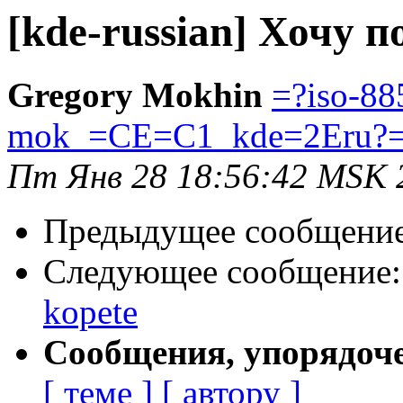
[kde-russian] Хочу п
Gregory Mokhin
=?iso-88
mok_=CE=C1_kde=2Eru?
Пт Янв 28 18:56:42 MSK 
Предыдущее сообщени
Следующее сообщение
kopete
Сообщения, упорядоч
[ теме ]
[ автору ]