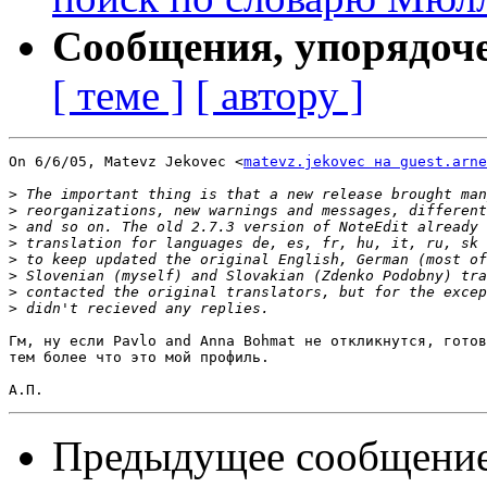
Сообщения, упорядоч
[ теме ]
[ автору ]
On 6/6/05, Matevz Jekovec <
matevz.jekovec на guest.arne
>
>
>
>
>
>
>
>
Гм, ну если Pavlo and Anna Bohmat не откликнутся, готов
тем более что это мой профиль.

Предыдущее сообщени